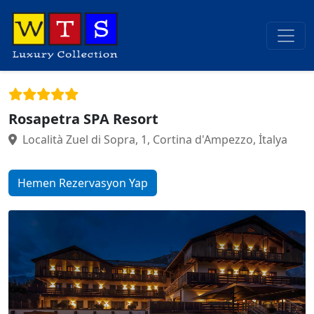
Rosapetra SPA Resort
Località Zuel di Sopra, 1, Cortina d'Ampezzo, İtalya
Hemen Rezervasyon Yap