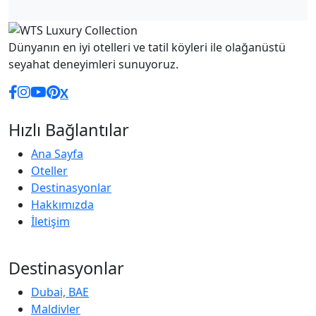
Dünyanın en iyi otelleri ve tatil köyleri ile olağanüstü
seyahat deneyimleri sunuyoruz.
Facebook
Instagram
YouTube
Pinterest
X (Twitter)
X
Hızlı Bağlantılar
Ana Sayfa
Oteller
Destinasyonlar
Hakkımızda
İletişim
Destinasyonlar
Dubai, BAE
Maldivler