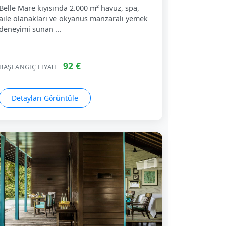
Belle Mare kıyısında 2.000 m² havuz, spa,
aile olanakları ve okyanus manzaralı yemek
deneyimi sunan ...
92 €
BAŞLANGIÇ FIYATI
Detayları Görüntüle