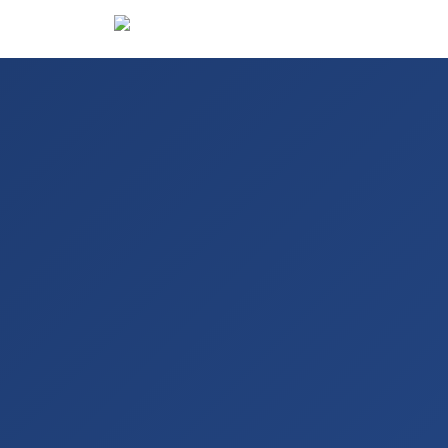
Oteller
De