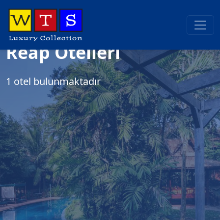
Ana Sayfa
Kamboçya
Krong Siem Reap
Kamboçya, Krong Siem
Reap Otelleri
1 otel bulunmaktadır