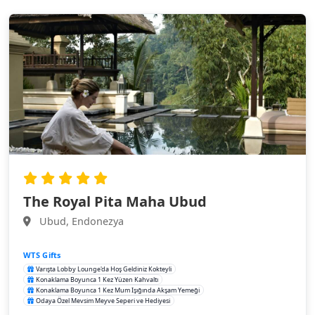
The Royal Pita Maha Ubud
Ubud, Endonezya
WTS Gifts
Varışta Lobby Lounge'da Hoş Geldiniz Kokteyli
Konaklama Boyunca 1 Kez Yüzen Kahvaltı
Konaklama Boyunca 1 Kez Mum Işığında Akşam Yemeği
Odaya Özel Mevsim Meyve Seperi ve Hediyesi