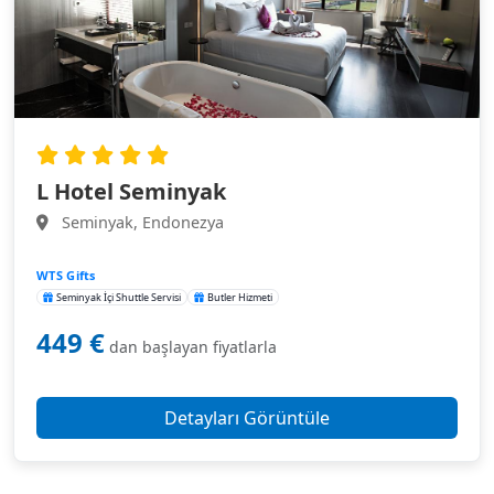
L Hotel Seminyak
Seminyak, Endonezya
WTS Gifts
Seminyak İçi Shuttle Servisi
Butler Hizmeti
449 €
dan başlayan fiyatlarla
Detayları Görüntüle